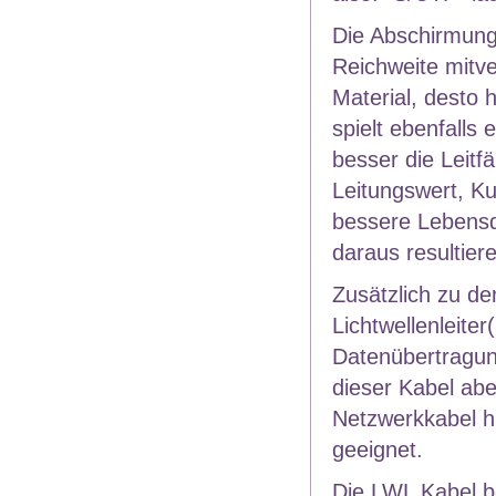
Die Abschirmungs
Reichweite mitve
Material, desto 
spielt ebenfalls
besser die Leitf
Leitungswert, Ku
bessere Lebensda
daraus resultier
Zusätzlich zu de
Lichtwellenleite
Datenübertragun
dieser Kabel abe
Netzwerkkabel h
geeignet.
Die LWL Kabel b