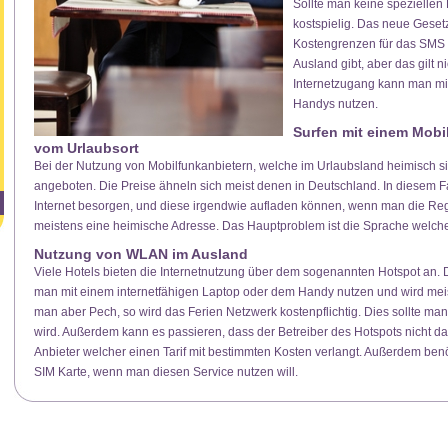
Sollte man keine speziellen 
kostspielig. Das neue Gesetz
Kostengrenzen für das SMS 
Ausland gibt, aber das gilt ni
Internetzugang kann man mith
Handys nutzen.
Surfen mit einem Mobi
vom Urlaubsort
Bei der Nutzung von Mobilfunkanbietern, welche im Urlaubsland heimisch sin
angeboten. Die Preise ähneln sich meist denen in Deutschland. In diesem F
Internet besorgen, und diese irgendwie aufladen können, wenn man die Regis
meistens eine heimische Adresse. Das Hauptproblem ist die Sprache welche 
Nutzung von WLAN im Ausland
Viele Hotels bieten die Internetnutzung über dem sogenannten Hotspot an
man mit einem internetfähigen Laptop oder dem Handy nutzen und wird meis
man aber Pech, so wird das Ferien Netzwerk kostenpflichtig. Dies sollte ma
wird. Außerdem kann es passieren, dass der Betreiber des Hotspots nicht das
Anbieter welcher einen Tarif mit bestimmten Kosten verlangt. Außerdem benö
SIM Karte, wenn man diesen Service nutzen will.